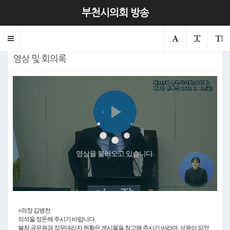
제289회 본회의 제1차
부천시의회 방송
2026.03.13.
의회
본회의
Toggle
navigation
영상 및 회의록
Play
영상을 불러오고 있습니다.
Video
○의장 김병전
의석을 정돈해 주시기 바랍니다.
불참 공무원과 직무대리자 현황은 게시물을 참고해 주시기 바라며, 성원이 되었