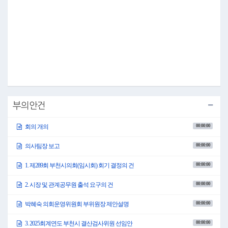
지역사회의 적극행정이 국가사업으로 확대된 점과 여행객의 지역 재방문을 촉
진한다는 점에서 우리 시에도 시사하는 바가 큽니다.
우리 시 역시 지난해 의원 발의로 조례를 개정하여 지류형 지역화폐의 발행 근거
를 마련하였으며 루미나래, 빙파니아 등 이용자에게 입장료 일부를 지류형 상품
권으로 환급하여 긍정적인 반응을 얻고 있습니다.
시행 초기 사용가맹점 부족 등 일부 불편사항이 있었으나 꾸준히 개선하여 현재
지류형 상품권을 사용할 수 있는 가맹점 수가 2,186개소로 확대되었으며, 특히 올
해 상품권 발행분부터는 사용처 검색 큐알코드까지 도입된다고 하니 충분히 자
랑할 만한 성과라고 봅니다.
우리 부천에는 볼거리, 즐길거리가 많습니다.
국내 최초로 K리그 3부에서 1부까지 올라 새로운 역사를 써 내려가고 있는 부천
FC 축구단 홈경기와 수도권의 대표적 봄꽃명소로 자리 잡은 부천페스타 봄꽃여
부의안건
행, 그리고 서른 돌을 맞이하는 부천국제판타스틱영화제를 비롯한 각종 국내외
행사까지 매력적인 이벤트들이 줄을 잇고 있습니다.
이런 호재들이 방문객 증가로 이어져 지역상권을 활성화하고 다시 찾고 싶은 부
00:00:00
회의 개의
천이 될 수 있도록 계속해서 반짝이는 아이디어들을 모아주시기 바랍니다.
이번 임시회는 12일간의 일정으로 열리게 됩니다.
00:00:00
의사팀장 보고
결산검사위원을 선임하고 조례안을 처리하며 시정질문을 통해 주요 현안을 점
검할 예정입니다.
00:00:00
1. 제289회 부천시의회(임시회) 회기 결정의 건
80여 일 남은 지방선거 준비로 여러모로 분주할 것입니다만 이번 회기 소기의 성
과를 거둘 수 있도록 충실히 임해 주시기 바랍니다.
00:00:00
2. 시장 및 관계공무원 출석 요구의 건
아울러 해빙기 안전사고와 봄철 화재 등 시기별 위험요소를 현장 중심으로 철저
히 점검하고 부천FC 경기와 봄꽃축제 등 인파가 몰리는 행사장의 안전사고 예방
에도 만전을 기해 주시기를 당부드립니다.
00:00:00
박혜숙 의회운영위원회 부위원장 제안설명
감사합니다.
이어서 의사팀장으로부터 보고가 있겠습니다.
00:00:00
3. 2025회계연도 부천시 결산검사위원 선임안