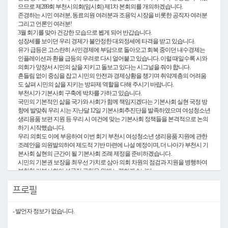
으므로 제289회 부천시의회(임시회) 제1차 본회의를 개의하겠습니다.
존경하는 시민 여러분, 동료의원 여러분과 조용익 시장을 비롯한 공직자 여러분
그리고 언론인 여러분!
3월 회기를 맞아 건강한 모습으로 뵙게 되어 반갑습니다.
성장세를 보이던 우리 경제가 불안정한 대외정세에 타격을 받고 있습니다.
유가 급등은 고스란히 서민경제에 부담으로 돌아오고 회복 중이던 내수경제는
인플레이션과 환율 급등의 우려로 다시 얼어붙고 있습니다. 이럴 때일수록 시와
의회가 앞장서 시민의 삶을 지키고 돌보고 있다는 시그널을 줘야 합니다.
흔들림 없이 중심을 잡고 시민의 안전과 경제상황을 챙기며 취약계층의 어려움
도 살펴 시민의 삶을 지키는 방파제 역할을 다해 주시기 바랍니다.
부천시가 기본사회 구축에 박차를 가하고 있습니다.
국민의 기본적인 삶을 국가와 사회가 함께 책임지겠다는 기본사회 실현 국정 방
향에 발맞춰 우리 시는 지난달 12일 기본사회추진단을 발족하였으며 여성청소년
생리용품 보편 지원 등 우리 시 여건에 맞는 기본사회 정책들을 본격적으로 논의
하기 시작했습니다.
우리 의회도 이에 부응하여 이번 회기 부천시 여성청소년 생리용품 지원에 관한
조례안을 의원발의하여 제도적 기반 마련에 나설 예정이며, 더 나아가 부천시 기
본사회 실현의 근간이 될 기본사회 조례 제정을 준비하겠습니다.
시민의 기본권 보장을 최우선 가치로 삼아 의회 차원의 점검과 지원을 병행하여
부천형 기본사회의 성공적 구현을 위해 노력하겠습니다.
최근 정부는 인구감소 지역의 관광 활성화 목적으로 반값여행 시범사업을 추진
하고 있습니다.
프로필
관광객이 지출한 여행경비의 일부를 해당 지역 가맹점과 지역특산물 온라인 쇼
핑몰에서 쓸 수 있는 지역사랑상품권으로 돌려주는 사업으로 전라남도 강진군
- 발언자 정보가 없습니다.
에서 최초로 추진하였으며 적극행정의 모범사례로 인정받아 정부 차원으로 확
대 도입되었습니다.