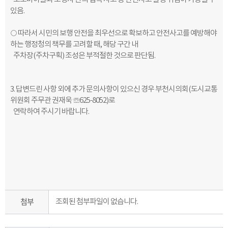
있음.
○
따라서 시민의 보행 안전을 최우선으로 확보하고 안전사고를 예방해야
하는
행정청의 책무를 고려할 때, 해당 구간 내
주차장(주차구획) 조성은 부적절한
것으로 판단됨.
3.
답변드린 사항 외에 추가 문의사항이 있으신 경우 부천시의회(도시교통
위원회
주무관 권재욱
☏625-8052)로
연락하여 주시기
바랍니다.
첨부
조회된 첨부파일이 없습니다.