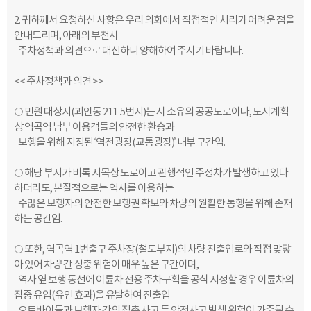
2.
귀하께서 요청하신 사항은 우리 의회에서 직접적인 처리가 어려운 점을
안내
드리며,
아래의
부천시
주차정책과 의견으로 대신하니 양해하여
주시기
바랍니다
.
<< 주차정책과 의견 >>
○
민원 대상지(괴안동 211-5번지)는 시 소유의 공공도로이나, 도시계획
상 역곡역 남부 이용객들의 안전한 환승과
보행을 위해 지정된 ‘역전광장(교통광장)’ 내부 구간임.
○
해당 부지가 비록 지목상 도로이고 관행적인 주정차가 발생하고 있다
하더라도, 본질적으로는 역사를 이용하는
수많은 보행자의 안전한 보행권 확보와 차량의 원활한 통행을 위해 존재
하는 공간임.
○
또한, 역곡역 1번출구 주차장(철도부지)의 차량 진출입로와 직접 맞닿
아 있어 차량
간
상충 위험이 매우 높은 구간이며,
역사 옆 보행 동선에 이륜차 전용 주차구획을
공식 지정할 경우 이륜차의
집중 유입(유인 효과)을 유발하여 진출입
오토바이들과
보행자 간의 접촉 사고 등 안전사고 발생 위험이 가중될 수