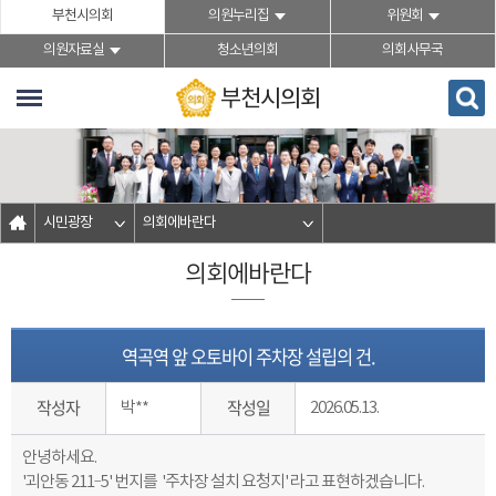
본문바로가기
부천시의회
의원누리집
위원회
의원자료실
청소년의회
의회사무국
부천시의회
시민광장
의회에바란다
의회에바란다
역곡역 앞 오토바이 주차장 설립의 건.
작성자
작성일
박**
2026.05.13.
안녕하세요.
'괴안동 211‐5' 번지를 '주차장 설치 요청지' 라고 표현하겠습니다.