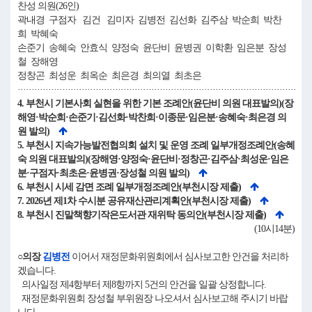
찬성 의원(26인)
곽내경 구점자 김건 김미자 김병전 김선화 김주삼 박순희 박찬
희 박혜숙
손준기 송혜숙 안효식 양정숙 윤단비 윤병권 이학환 임은분 장성
철 장해영
정창곤 최성운 최옥순 최은경 최의열 최초은
····································································································
4. 부천시 기본사회 실현을 위한 기본 조례안(윤단비 의원 대표발의)(장
해영·박순희·손준기·김선화·박찬희·이종문·임은분·송혜숙·최은경 의
원 발의)
5. 부천시 지속가능발전협의회 설치 및 운영 조례 일부개정조례안(송혜
숙 의원 대표발의)(장해영·양정숙·윤단비·정창곤·김주삼·최성운·임은
분·구점자·최초은·윤병권·장성철 의원 발의)
6. 부천시 시세 감면 조례 일부개정조례안(부천시장 제출)
7. 2026년 제1차 수시분 공유재산관리계획안(부천시장 제출)
8. 부천시 진말책향기작은도서관 재위탁 동의안(부천시장 제출)
(10시14분)
○의장
김병전
이어서 재정문화위원회에서 심사보고한 안건을 처리하
겠습니다.
의사일정 제4항부터 제8항까지 5건의 안건을 일괄 상정합니다.
재정문화위원회 장성철 부위원장 나오셔서 심사보고해 주시기 바랍