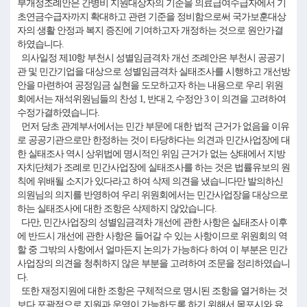
부개정조례안은 간병비 지원대상자의 기준을 의료급여수급자에서 기
초연금수급자까지 확대하고 관련 기준을 정비함으로써 국가보훈대상
자의 생활 안정과 복지 증진에 기여하고자 개정하는 것으로 원안가결
하였습니다.
의사일정 제10항 부천시 성별임금격차 개선 조례안은 부천시 공공기
관 및 민간기업을 대상으로 성별임금격차 실태조사를 시행하고 개선방
안을 마련하여 공정임금 실현을 도모하고자 하는 내용으로 우리 위원
회에서는 재석위원님들의 찬성 1, 반대 2, 수정안 3 이 의견을 고려하여
수정가결하였습니다.
먼저 당초 관계부서에서는 민간 부문에 대한 법적 근거가 없음을 이유
로 공공기관으로만 한정하는 것이 타당하다는 의견과 민간사업장에 대
한 실태조사 역시 상위법에 명시적인 위임 근거가 없는 상태에서 지방
자치단체가 조례로 민간사업장에 실태조사를 하는 것은 법률유보의 원
칙에 위배될 소지가 있다라고 하여 삭제 의견을 냈습니다만 발의하신
의원님의 의지를 반영하여 우리 위원회에서는 민간사업장을 대상으로
하는 실태조사에 대한 조항은 삭제하지 않았습니다.
다만, 민간사업장의 성별임금격차 개선에 관한 사항은 실태조사 이후
에 반드시 개선에 관한 사항은 들어갈 수 있는 사항이므로 위원회의 역
할 중 그밖의 사항에서 얼마든지 논의가 가능하다 하여 이 부분은 민간
사업장의 의견을 청취하지 않은 부분을 고려하여 조문을 정리하였습니
다.
또한 재정지원에 대한 조항은 구체적으로 명시된 조항을 열거하는 것
보다 포괄적으로 지원과 운영이 가능하도록 하기 위해서 목포시와 유