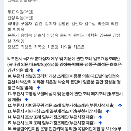
었음을 선포합니다.
····································································································
투표 의원(26인)
찬성 의원(26인)
곽내경 구점자 김건 김미자 김병전 김선화 김주삼 박순희 박찬
희 박혜숙
손준기 송혜숙 안효식 양정숙 윤단비 윤병권 이학환 임은분 장성
철 장해영
정창곤 최성운 최옥순 최은경 최의열 최초은
····································································································
9. 부천시 국가보훈대상자 예우 및 지원에 관한 조례 일부개정조례안
(곽내경 의원 대표발의)(장성철·양정숙·박혜숙·정창곤·최성운·최초은·
김건 의원 발의)
10. 부천시 성별임금격차 개선 조례안(이종문 의원 대표발의)(양정숙·
김선화·박찬희·이학환·최은경·박순희·윤단비·임은분·김건·장성철·정
창곤 의원 발의)
11. 부천시 교통정보센터 설치 및 운영에 관한 조례 폐지조례안(부천시
장 제출)
12. 부천시 지방공무원 정원 조례 일부개정조례안(부천시장 제출)
13. 부천시 시민대상 조례 일부개정조례안(부천시장 제출)
14. 부천시 포상 조례 일부개정조례안(부천시장 제출)
15. 부천시 보육 조례 일부개정조례안(부천시장 제출)
16. 국공립어린이집 운영 민간위탁 동의안(옥길어린이집 등 5개소)(부