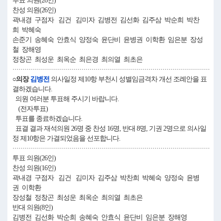
투표 의원(26인)
찬성 의원(26인)
곽내경 구점자 김건 김미자 김병전 김선화 김주삼 박순희 박찬
희 박혜숙
손준기 송혜숙 안효식 양정숙 윤단비 윤병권 이학환 임은분 장성
철 장해영
정창곤 최성운 최옥순 최은경 최의열 최초은
····································································································
○의장
김병전
의사일정 제10항 부천시 성별임금격차 개선 조례안을 표
결하겠습니다.
의원 여러분 투표해 주시기 바랍니다.
(전자투표)
투표를 종료하겠습니다.
표결 결과 재석의원 26명 중 찬성 16명, 반대 8명, 기권 2명으로 의사일
정 제10항은 가결되었음을 선포합니다.
····································································································
투표 의원(26인)
찬성 의원(16인)
곽내경 구점자 김건 김미자 김주삼 박찬희 박혜숙 양정숙 윤병
권 이학환
장성철 정창곤 최성운 최옥순 최의열 최초은
반대 의원(8인)
김병전 김선화 박순희 송혜숙 안효식 윤단비 임은분 장해영