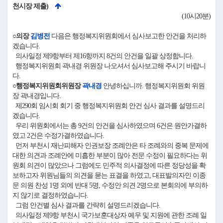
천시장 제출)
(10시20분)
○의장
김병전
다음은 행정복지위원회에서 심사보고한 안건을 처리하
겠습니다.
의사일정 제9항부터 제16항까지 8건의 안건을 일괄 상정합니다.
행정복지위원회 곽내경 위원장 나오셔서 심사보고해 주시기 바랍니
다.
○행정복지위원회위원장
곽내경
안녕하십니까. 행정복지위원회 위원
장 곽내경입니다.
제290회 임시회 회기 중 행정복지위원회 안건 심사 결과를 설명드리
겠습니다.
우리 위원회에서는 총 9건의 안건을 심사하였으며 6건은 원안가결하
였고 2건은 수정가결하였습니다.
먼저 부천시 재난피해자 인권보장 조례안은 타 조례와의 중복 문제에
대한 의견과 조례안에 미흡한 부분이 많아 전문 수정이 필요하다는 위
원회 의견이 많았으나 그럼에도 민주적 의사결정에 따른 정당성을 확
보하고자 위원님들의 의견을 묻는 표결을 하였고, 대표발의자인 이종
문 의원 찬성 1명 외에 반대 5명, 수정안 의견 2명으로 본회의에 부의하
지 않기로 결정하였습니다.
그럼 안건별 심사 결과를 간략히 설명드리겠습니다.
의사일정 제9항 부천시 국가보훈대상자 예우 및 지원에 관한 조례 일