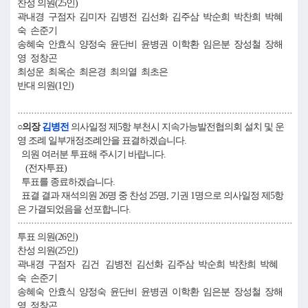
찬성 의원(25인)
곽내경 구점자 김미자 김병전 김선화 김주삼 박순희 박찬희 박혜
숙 손준기
송혜숙 안효식 양정숙 윤단비 윤병권 이학환 임은분 장성철 장해
영 정창곤
최성운 최옥순 최은경 최의열 최초은
반대 의원(1인)
····································································································
○의장
김병전
의사일정 제5항 부천시 지속가능발전협의회 설치 및 운
영 조례 일부개정조례안을 표결하겠습니다.
의원 여러분 투표해 주시기 바랍니다.
(전자투표)
투표를 종료하겠습니다.
표결 결과 재석의원 26명 중 찬성 25명, 기권 1명으로 의사일정 제5항
은 가결되었음을 선포합니다.
····································································································
투표 의원(26인)
찬성 의원(25인)
곽내경 구점자 김건 김병전 김선화 김주삼 박순희 박찬희 박혜
숙 손준기
송혜숙 안효식 양정숙 윤단비 윤병권 이학환 임은분 장성철 장해
영 정창곤