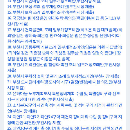
13. 부천시 시민대상 조례 일부개정조례안(부천시장 제출)
14. 부천시 포상 조례 일부개정조례안(부천시장 제출)
15. 부천시 보육 조례 일부개정조례안(부천시장 제출)
16. 국공립어린이집 운영 민간위탁 동의안(옥길어린이집 등 5개소)(부
천시장 제출)
17. 부천시 건축물관리 조례 일부개정조례안(최초은 의원 대표발의)(최
의열·김건·송혜숙·최은경·안효식·최성운·임은분·장성철·윤단비·이학
환·정창곤 의원 발의)
18. 부천시 공동주택 기본 조례 일부개정조례안(임은분 의원 대표발의)
(최의열·김건·최은경·송혜숙·최성운·김주삼·최초은·양정숙·윤단비·장
성철·윤병권·정창곤·이종문 의원 발의)
19. 부천시 지역건설산업 활성화 촉진 조례 일부개정조례안(부천시장
제출)
20. 부천시 주차장 설치 및 관리 조례 일부개정조례안(부천시장 제출)
21. 부천 도시관리계획(용도지역·지구) 결정(변경)에 대한 의견안(부천
시장 제출)
22. 은하마을 노후계획도시 특별정비계획 수립 및 특별정비구역·선도
지구 지정에 대한 의견안(부천시장 제출)
23. 소사본3-2구역 재건축 정비계획 수립 및 정비구역 지정에 관한 의견
안(부천시장 제출)
24. 괴안3-1, 괴안3-2, 괴안3-4구역 재건축 정비계획 수립 및 정비구역 지
정에 관한 의견안(부천시장 제출)
25. 괴안3-3구역 재건축 정비계획 수립 및 정비구역 지정에 관한 의견안