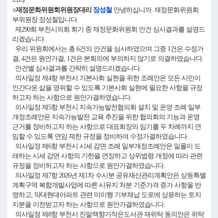
니다.
○재정문화위원회위원장대리
장성철
안녕하십니까. 재정문화위원회
부위원장 장성철입니다.
제290회 부천시의회 회기 중 재정문화위원회 안건 심사결과를 설명드
리겠습니다.
우리 위원회에서는 총 6건의 안건을 심사하였으며 그중 1건은 수정가
결, 4건은 원안가결, 1건은 본회의에 부의하지 않기로 의결하였습니다.
안건별 심사결과를 간략히 설명드리겠습니다.
의사일정 제4항 부천시 기본사회 실현을 위한 조례안은 모든 시민이
인간다운 삶을 영위할 수 있도록 기본사회 실현에 필요한 사항을 규정
하고자 하는 사항으로 원안가결하였습니다.
의사일정 제5항 부천시 지속가능발전협의회 설치 및 운영 조례 일부
개정조례안은 지속가능발전 교육 추진을 위한 협의회의 기능과 운영
근거를 정비하고자 하는 사항으로 대표회장의 임기를 두 차례까지 연
임할 수 있도록 연임 제한 규정을 정비하여 수정가결하였습니다.
의사일정 제6항 부천시 시세 감면 조례 일부개정조례안은 일몰이 도
래하는 시세 감면 사항의 기한을 연장하고 상위법령 개정에 따라 관련
규정을 정비하고자 하는 사항으로 원안가결하였습니다.
의사일정 제7항 2026년 제1차 수시분 공유재산관리계획안은 상동특별
계획구역 복합개발사업에 따른 시유지 처분 기준가격 증가 사항을 반
영하고, 약대현대아파트 관련 미이행 기부채납 도로에 상응하는 토지
지분을 이전받고자 하는 사항으로 원안가결하였습니다.
의사일정 제8항 부천시 진말책향기작은도서관 재위탁 동의안은 위탁