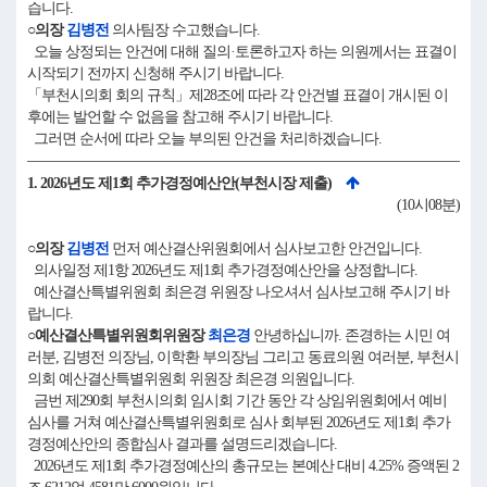
습니다.
○의장
김병전
의사팀장 수고했습니다.
오늘 상정되는 안건에 대해 질의·토론하고자 하는 의원께서는 표결이
시작되기 전까지 신청해 주시기 바랍니다.
「부천시의회 회의 규칙」제28조에 따라 각 안건별 표결이 개시된 이
후에는 발언할 수 없음을 참고해 주시기 바랍니다.
그러면 순서에 따라 오늘 부의된 안건을 처리하겠습니다.
1. 2026년도 제1회 추가경정예산안(부천시장 제출)
(10시08분)
○의장
김병전
먼저 예산결산위원회에서 심사보고한 안건입니다.
의사일정 제1항 2026년도 제1회 추가경정예산안을 상정합니다.
예산결산특별위원회 최은경 위원장 나오셔서 심사보고해 주시기 바
랍니다.
○예산결산특별위원회위원장
최은경
안녕하십니까. 존경하는 시민 여
러분, 김병전 의장님, 이학환 부의장님 그리고 동료의원 여러분, 부천시
의회 예산결산특별위원회 위원장 최은경 의원입니다.
금번 제290회 부천시의회 임시회 기간 동안 각 상임위원회에서 예비
심사를 거쳐 예산결산특별위원회로 심사 회부된 2026년도 제1회 추가
경정예산안의 종합심사 결과를 설명드리겠습니다.
2026년도 제1회 추가경정예산의 총규모는 본예산 대비 4.25% 증액된 2