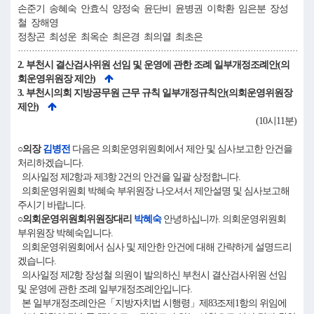
손준기 송혜숙 안효식 양정숙 윤단비 윤병권 이학환 임은분 장성
철 장해영
정창곤 최성운 최옥순 최은경 최의열 최초은
····································································································
2. 부천시 결산검사위원 선임 및 운영에 관한 조례 일부개정조례안(의
회운영위원장 제안)
3. 부천시의회 지방공무원 근무 규칙 일부개정규칙안(의회운영위원장
제안)
(10시11분)
○의장
김병전
다음은 의회운영위원회에서 제안 및 심사보고한 안건을
처리하겠습니다.
의사일정 제2항과 제3항 2건의 안건을 일괄 상정합니다.
의회운영위원회 박혜숙 부위원장 나오셔서 제안설명 및 심사보고해
주시기 바랍니다.
○의회운영위원회위원장대리
박혜숙
안녕하십니까. 의회운영위원회
부위원장 박혜숙입니다.
의회운영위원회에서 심사 및 제안한 안건에 대해 간략하게 설명드리
겠습니다.
의사일정 제2항 장성철 의원이 발의하신 부천시 결산검사위원 선임
및 운영에 관한 조례 일부개정조례안입니다.
본 일부개정조례안은「지방자치법 시행령」제83조제1항의 위임에