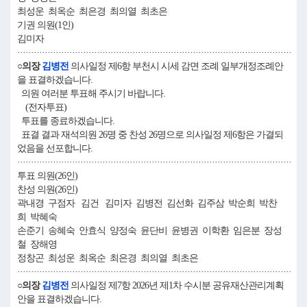
최성운 최옥순 최은경 최의열 최초은
기권 의원(1인)
김미자
····································································································
○의장
김병전
의사일정 제6항 부천시 시세 감면 조례 일부개정조례안
을 표결하겠습니다.
의원 여러분 투표해 주시기 바랍니다.
(전자투표)
투표를 종료하겠습니다.
표결 결과 재석의원 26명 중 찬성 26명으로 의사일정 제6항은 가결되
었음을 선포합니다.
····································································································
투표 의원(26인)
찬성 의원(26인)
곽내경 구점자 김건 김미자 김병전 김선화 김주삼 박순희 박찬
희 박혜숙
손준기 송혜숙 안효식 양정숙 윤단비 윤병권 이학환 임은분 장성
철 장해영
정창곤 최성운 최옥순 최은경 최의열 최초은
····································································································
○의장
김병전
의사일정 제7항 2026년 제1차 수시분 공유재산관리계획
안을 표결하겠습니다.