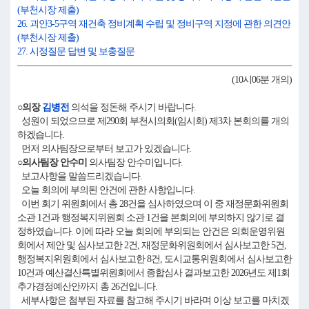
(부천시장 제출)
26. 괴안3-5구역 재건축 정비계획 수립 및 정비구역 지정에 관한 의견안
(부천시장 제출)
27. 시정질문 답변 및 보충질문
(10시06분 개의)
○의장
김병전
의석을 정돈해 주시기 바랍니다.
성원이 되었으므로 제290회 부천시의회(임시회) 제3차 본회의를 개의
하겠습니다.
먼저 의사팀장으로부터 보고가 있겠습니다.
○의사팀장 안수미
의사팀장 안수미입니다.
보고사항을 말씀드리겠습니다.
오늘 회의에 부의된 안건에 관한 사항입니다.
이번 회기 위원회에서 총 28건을 심사하였으며 이 중 재정문화위원회
소관 1건과 행정복지위원회 소관 1건을 본회의에 부의하지 않기로 결
정하였습니다. 이에 따라 오늘 회의에 부의되는 안건은 의회운영위원
회에서 제안 및 심사보고한 2건, 재정문화위원회에서 심사보고한 5건,
행정복지위원회에서 심사보고한 8건, 도시교통위원회에서 심사보고한
10건과 예산결산특별위원회에서 종합심사 결과보고한 2026년도 제1회
추가경정예산안까지 총 26건입니다.
세부사항은 첨부된 자료를 참고해 주시기 바라며 이상 보고를 마치겠