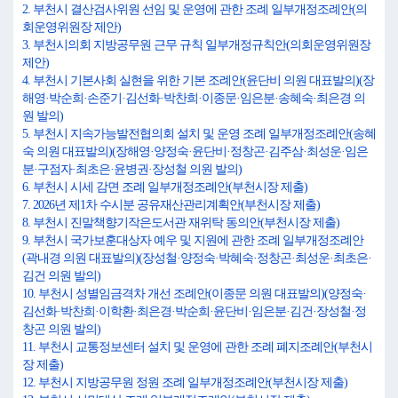
2. 부천시 결산검사위원 선임 및 운영에 관한 조례 일부개정조례안(의
회운영위원장 제안)
3. 부천시의회 지방공무원 근무 규칙 일부개정규칙안(의회운영위원장
제안)
4. 부천시 기본사회 실현을 위한 기본 조례안(윤단비 의원 대표발의)(장
해영·박순희·손준기·김선화·박찬희·이종문·임은분·송혜숙·최은경 의
원 발의)
5. 부천시 지속가능발전협의회 설치 및 운영 조례 일부개정조례안(송혜
숙 의원 대표발의)(장해영·양정숙·윤단비·정창곤·김주삼·최성운·임은
분·구점자·최초은·윤병권·장성철 의원 발의)
6. 부천시 시세 감면 조례 일부개정조례안(부천시장 제출)
7. 2026년 제1차 수시분 공유재산관리계획안(부천시장 제출)
8. 부천시 진말책향기작은도서관 재위탁 동의안(부천시장 제출)
9. 부천시 국가보훈대상자 예우 및 지원에 관한 조례 일부개정조례안
(곽내경 의원 대표발의)(장성철·양정숙·박혜숙·정창곤·최성운·최초은·
김건 의원 발의)
10. 부천시 성별임금격차 개선 조례안(이종문 의원 대표발의)(양정숙·
김선화·박찬희·이학환·최은경·박순희·윤단비·임은분·김건·장성철·정
창곤 의원 발의)
11. 부천시 교통정보센터 설치 및 운영에 관한 조례 폐지조례안(부천시
장 제출)
12. 부천시 지방공무원 정원 조례 일부개정조례안(부천시장 제출)