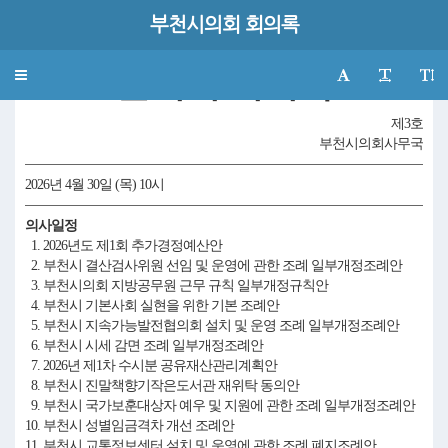
부천시의회 회의록
제290회부천시의회(임시회)
본회의 회의록
Toggle
navigation
제3호
부천시의회사무국
2026년 4월 30일 (목) 10시
의사일정
1. 2026년도 제1회 추가경정예산안
2. 부천시 결산검사위원 선임 및 운영에 관한 조례 일부개정조례안
3. 부천시의회 지방공무원 근무 규칙 일부개정규칙안
4. 부천시 기본사회 실현을 위한 기본 조례안
5. 부천시 지속가능발전협의회 설치 및 운영 조례 일부개정조례안
6. 부천시 시세 감면 조례 일부개정조례안
7. 2026년 제1차 수시분 공유재산관리계획안
8. 부천시 진말책향기작은도서관 재위탁 동의안
9. 부천시 국가보훈대상자 예우 및 지원에 관한 조례 일부개정조례안
10. 부천시 성별임금격차 개선 조례안
11. 부천시 교통정보센터 설치 및 운영에 관한 조례 폐지조례안