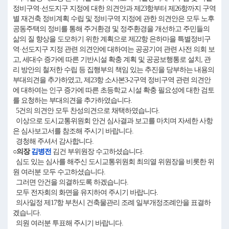
정비구역·선도지구 지정에 대한 의견안과 제23항부터 제26항까지 구역
별 재건축 정비계획 수립 및 정비구역 지정에 관한 의견안은 모두 노후
공동주택의 정비를 통해 주거환경 및 정주환경을 개선하고 주민들의
삶의 질 향상을 도모하기 위한 계획으로 제22항 은하마을 특별정비구
역·선도지구 지정 관련 의견안에 대하여는 공공기여 관련 사전 의회 보
고, 세대수 증가에 따른 기반시설 확충 계획 및 공공보행통로 설치, 관
리 방안의 철저한 수립 등 집행부의 책임 있는 추진을 당부하는 내용의
부대의견을 추가하였고, 제23항 소사본3-2구역 정비구역 관련 의견안
에 대하여는 인구 증가에 따른 초등학교 시설 확충 필요성에 대한 검토
를 요청하는 부대의견을 추가하였습니다.
5건의 의견안 모두 찬성의견으로 채택하였습니다.
이상으로 도시교통위원회 안건 심사결과 보고를 마치며 자세한 사항
은 심사보고서를 참조해 주시기 바랍니다.
경청해 주셔서 감사합니다.
○의장
김병전
김건 부위원장 수고하셨습니다.
심도 있는 심사를 해주신 도시교통위원회 최의열 위원장을 비롯한 위
원 여러분 모두 수고하셨습니다.
그러면 안건을 의결하도록 하겠습니다.
모두 전자회의 화면을 유지하여 주시기 바랍니다.
의사일정 제17항 부천시 건축물관리 조례 일부개정조례안을 표결하
겠습니다.
의원 여러분 투표해 주시기 바랍니다.