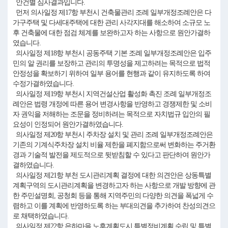
안건별 심사결과입니다.
먼저 의사일정 제17항 부천시 건축물관리 조례 일부개정조례안은 다
가구주택 및 다세대주택에 대한 관리 사각지대를 해소하여 소규모 노
후 건축물에 대한 점검 체계를 보완하고자 하는 사항으로 원안가결하
였습니다.
의사일정 제18항 부천시 공동주택 기본 조례 일부개정조례안은 입주
민의 알 권리를 보장하고 관리의 투명성을 제고하려는 목적으로 법적
안정성을 확보하기 위하여 일부 용어를 현행과 같이 유지하도록 하여
수정가결하였습니다.
의사일정 제19항 부천시 지역건설산업 활성화 촉진 조례 일부개정조
례안은 법령 개정에 따른 용어 변경사항을 반영하고 경쟁제한 및 소비
자 권익을 저해하는 조문을 정비하려는 목적으로 자치법규 입안의 필
요성이 인정되어 원안가결하였습니다.
의사일정 제20항 부천시 주차장 설치 및 관리 조례 일부개정조례안은
기존의 기계식주차장 설치 비율 제한을 폐지함으로써 변화하는 주거환
경과 기술적 발전을 제도적으로 뒷받침할 수 있다고 판단하여 원안가
결하였습니다.
의사일정 제21항 부천 도시관리계획 결정에 대한 의견안은 상동특별
계획구역의 도시관리계획을 변경하고자 하는 사항으로 개발 방향에 관
한 주민설명회, 공청회 등을 통해 지역주민의 다양한 의견을 폭넓게 수
렴하고 이를 계획에 반영하도록 하는 부대의견을 추가하여 찬성의견으
로 채택하였습니다.
의사일정 제22항 은하마을 노후계획도시 특별정비계획 수립 및 특별