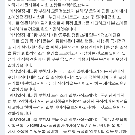
사하게 재원지원에 대한 조항을 수정하였습니다.
의사일정 제11항 부천시 교통정보센터 설치 및 운영에 관한 조례 폐지
조례안은 관련 사항을「부천시 스마트도시 조성 및 관리에 관한 조
례」로 일원화하여 관리함으로써 행정 효율성을 제고하고자 본 조례를
폐지하려는 것으로 원안가결하였습니다.
의사일정 제12항 부천시 지방공무원 정원 조례 일부개정조례안은
「의료·요양 등 지역 돌봄의 통합지원에 관한 법률」시행 등 국가정책
및 지역 현안사항 추진을 위한 기준 인건비 순증인력 반영 등 정원 조정
을 통해 효율적인 조직 운영을 도모하고자 개정하는 것으로 일반직·별
정직 간 직종 전환에 대한 부분 중 별정직 직종 제한은 수정하여 수정가
결하였습니다.
의사일정 제13항 부천시 시민대상 조례 일부개정조례안은 시민대상
수상 대상에 대한 요건을 조정하여 시정 발전에 공헌한 자에 대한 포상
근거를 마련하고 시민대상의 상징성을 유지하고자 하는 개정으로 원안
가결하였습니다.
의사일정 제14항 부천시 포상 조례 일부개정조례안은 국민권익위원
회 부패영향평가 개선 권고사항을 반영하여 포상의 공정성과 영예성을
제고하고 현행 규정상 일부 미비점을 보완하고자 하는 것으로 원안가
결하였습니다.
의사일정 제15항 부천시 보육 조례 일부개정조례안은「영유아보육법
시행규칙」개정에 따라 국공립어린이집 위탁기간을 5년 미만의 범위
에서 조정할 수 있도록 정비하는 등 현행 규정의 일부 미비점을 보완하