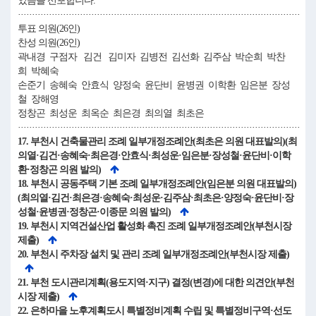
었음을 선포합니다.
····································································································
투표 의원(26인)
찬성 의원(26인)
곽내경 구점자 김건 김미자 김병전 김선화 김주삼 박순희 박찬
희 박혜숙
손준기 송혜숙 안효식 양정숙 윤단비 윤병권 이학환 임은분 장성
철 장해영
정창곤 최성운 최옥순 최은경 최의열 최초은
····································································································
17. 부천시 건축물관리 조례 일부개정조례안(최초은 의원 대표발의)(최
의열·김건·송혜숙·최은경·안효식·최성운·임은분·장성철·윤단비·이학
환·정창곤 의원 발의)
18. 부천시 공동주택 기본 조례 일부개정조례안(임은분 의원 대표발의)
(최의열·김건·최은경·송혜숙·최성운·김주삼·최초은·양정숙·윤단비·장
성철·윤병권·정창곤·이종문 의원 발의)
19. 부천시 지역건설산업 활성화 촉진 조례 일부개정조례안(부천시장
제출)
20. 부천시 주차장 설치 및 관리 조례 일부개정조례안(부천시장 제출)
21. 부천 도시관리계획(용도지역·지구) 결정(변경)에 대한 의견안(부천
시장 제출)
22. 은하마을 노후계획도시 특별정비계획 수립 및 특별정비구역·선도