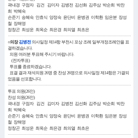
곽내경 구점자 김건 김미자 김병전 김선화 김주삼 박순희 박찬
희 박혜숙
손준기 송혜숙 안효식 양정숙 윤단비 윤병권 이학환 임은분 장성
철 장해영
정창곤 최성운 최옥순 최은경 최의열 최초은
····································································································
○의장
김병전
의사일정 제14항 부천시 포상 조례 일부개정조례안을 표
결하겠습니다.
의원 여러분 투표해 주시기 바랍니다.
(전자투표)
투표를 종료하겠습니다.
표결 결과 재석의원 26명 중 찬성 26명으로 의사일정 제14항은 가결되
었음을 선포합니다.
····································································································
투표 의원(26인)
찬성 의원(26인)
곽내경 구점자 김건 김미자 김병전 김선화 김주삼 박순희 박찬
희 박혜숙
손준기 송혜숙 안효식 양정숙 윤단비 윤병권 이학환 임은분 장성
철 장해영
정창곤 최성운 최옥순 최은경 최의열 최초은
····································································································