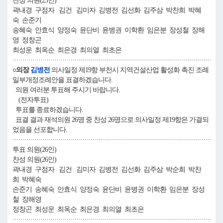
찬성 의원(25인)
곽내경 구점자 김건 김미자 김병전 김선화 김주삼 박찬희 박혜
숙 손준기
송혜숙 안효식 양정숙 윤단비 윤병권 이학환 임은분 장성철 장해
영 정창곤
최성운 최옥순 최은경 최의열 최초은
····································································································
○의장
김병전
의사일정 제19항 부천시 지역건설산업 활성화 촉진 조례
일부개정조례안을 표결하겠습니다.
의원 여러분 투표해 주시기 바랍니다.
(전자투표)
투표를 종료하겠습니다.
표결 결과 재석의원 26명 중 찬성 26명으로 의사일정 제19항은 가결되
었음을 선포합니다.
····································································································
투표 의원(26인)
찬성 의원(26인)
곽내경 구점자 김건 김미자 김병전 김선화 김주삼 박순희 박찬
희 박혜숙
손준기 송혜숙 안효식 양정숙 윤단비 윤병권 이학환 임은분 장성
철 장해영
정창곤 최성운 최옥순 최은경 최의열 최초은
····································································································