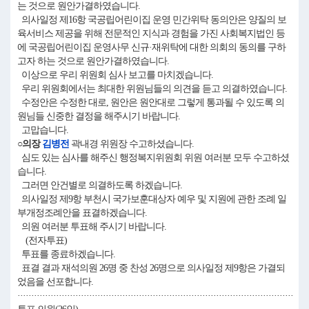
는 것으로 원안가결하였습니다.
의사일정 제16항 국공립어린이집 운영 민간위탁 동의안은 양질의 보
육서비스 제공을 위해 전문적인 지식과 경험을 가진 사회복지법인 등
에 국공립어린이집 운영사무 신규·재위탁에 대한 의회의 동의를 구하
고자 하는 것으로 원안가결하였습니다.
이상으로 우리 위원회 심사 보고를 마치겠습니다.
우리 위원회에서는 최대한 위원님들의 의견을 듣고 의결하였습니다.
수정안은 수정한 대로, 원안은 원안대로 그렇게 통과될 수 있도록 의
원님들 신중한 결정을 해주시기 바랍니다.
고맙습니다.
○의장
김병전
곽내경 위원장 수고하셨습니다.
심도 있는 심사를 해주신 행정복지위원회 위원 여러분 모두 수고하셨
습니다.
그러면 안건별로 의결하도록 하겠습니다.
의사일정 제9항 부천시 국가보훈대상자 예우 및 지원에 관한 조례 일
부개정조례안을 표결하겠습니다.
의원 여러분 투표해 주시기 바랍니다.
(전자투표)
투표를 종료하겠습니다.
표결 결과 재석의원 26명 중 찬성 26명으로 의사일정 제9항은 가결되
었음을 선포합니다.
····································································································