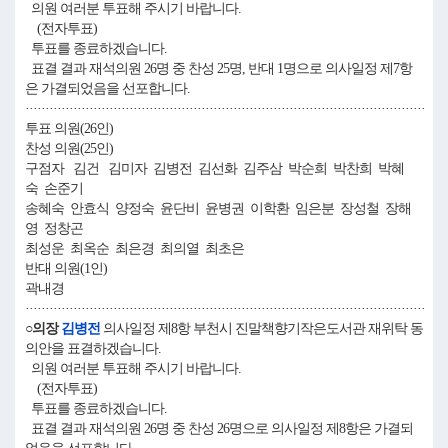
의원 여러분 투표해 주시기 바랍니다.
(전자투표)
투표를 종료하겠습니다.
표결 결과 재석의원 26명 중 찬성 25명, 반대 1명으로 의사일정 제7항
은 가결되었음을 선포합니다.
····································································································
투표 의원(26인)
찬성 의원(25인)
구점자 김건 김미자 김병전 김선화 김주삼 박순희 박찬희 박혜
숙 손준기
송혜숙 안효식 양정숙 윤단비 윤병권 이학환 임은분 장성철 장해
영 정창곤
최성운 최옥순 최은경 최의열 최초은
반대 의원(1인)
곽내경
····································································································
○의장
김병전
의사일정 제8항 부천시 진말책향기작은도서관 재위탁 동
의안을 표결하겠습니다.
의원 여러분 투표해 주시기 바랍니다.
(전자투표)
투표를 종료하겠습니다.
표결 결과 재석의원 26명 중 찬성 26명으로 의사일정 제8항은 가결되