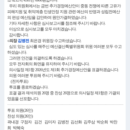
조 6212억 4581만 6000원입니다.
우리 위원회에서는 금번 추가경정예산안이 중동 전쟁에 따른 고유가
피해지원 및 취약계층 민생안정 지원 관련 예산의 반영과 성립전예산
의 편성 예산임을 감안하여 원안가결하였습니다.
기타 자세한 사항은 심사보고서를 참조해 주시기 바랍니다.
이상으로 심사보고를 모두 마치겠습니다.
감사합니다.
○의장
김병전
최은경 위원장 수고하셨습니다.
심도 있는 심사를 해주신 예산결산특별위원회 위원 여러분 모두 수고
하셨습니다.
그러면 안건을 의결하도록 하겠습니다.
모두 전자회의 화면을 유지하여 주시기 바랍니다.
의사일정 제1항 2026년도 제1회 추가경정예산안을 표결하겠습니다.
의원 여러분 투표해 주시기 바랍니다.
(전자투표)
투표를 종료하겠습니다.
표결 결과 재석의원 26명 중 찬성 26명으로 의사일정 제1항은 가결되
었음을 선포합니다.
····································································································
투표 의원(26인)
찬성 의원(26인)
곽내경 구점자 김건 김미자 김병전 김선화 김주삼 박순희 박찬
희 박혜숙