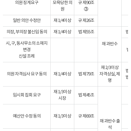
의원 징계요구
모욕당한 의
규 제90조
원
③
일반 의안 수정안
재 1/4이상
규 제26조
의장, 부의장 불신임 동의
재 1/4이상
법 제55조
법 
시, 구, 동사무소의 소재지
재 과반수
변경
법
신설 조례
재 2/3이상
법 
의원 자격심사 요구 동의
재 1/4이상
법 제79조
자격상실, 제
법 
명
재 1/3이상
임시회 집회 요구
법 제45조
시장
예산안 수정 동의
재 1/3이상
규 제69조
재 과반수 출
석