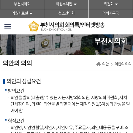
본문바로가기
부천시의회
의원누리집
위원회
의원자료실
청소년의회
의회사무국
부천시의회 회의록/인터넷방송
BUCHEON CITY COUNCIL
부천시의회
의안의 의의
의안
의안의 의의
의안의 성립요건
발의요건
의안을 발의(제출)할 수 있는 자는 지방의회의원, 지방의회위원회, 자치
단체장이며, 의원이 의안을 발의할 때에는 재적의원 1/5이상의 찬성을 얻
어야 함.
형식요건
의안명, 제안연월일, 제안자, 제안이유, 주요골자, 의안내용 등을 구비. 조