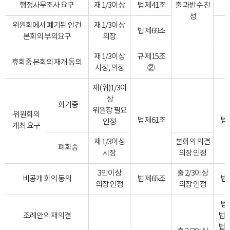
행정사무조사 요구
재 1/3이상
법 제41조
출 과반수 찬
성
위원회에서 폐기된 안건
재 1/3이상
법 제69조
본회의 부의요구
의장
재 1/3이상
규 제15조
휴회중 본회의 재개 동의
시장, 의장
②
재(위)1/3이
상
회기중
위원장 필요
위원회의
법 제61조
법 
인정
개최 요구
재 1/3이상
본회의 의결
폐회중
시장
의장 인정
3인이상
출 2/3이상
비공개 회의 동의
법 제65조
법 
의장 인정
의장 인정
법 
조례안의 재의결
법 
법 