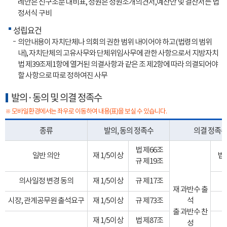
례안은 신구조문 대비표, 청원은 청원소개의견서,예산안 및 결산서는 법
정서식 구비
성립요건
의안내용이 자치단체나 의회의 권한 범위 내이어야 하고(법령의 범위
내), 자치단체의 고유사무와 단체위임사무에 관한 사항으로서 지방자치
법 제39조제1항에 열거된 의결사항과 같은 조 제2항에 따라 의결되어야
할 사항으로 따로 정하여진 사무
발의·동의 및 의결 정족수
※ 모바일환경에서는 좌우로 이동하여 내용(표)을 보실 수 있습니다.
종류
발의, 동의 정족수
의결 정족
법 제66조
일반 의안
재 1/5이상
법 
규 제19조
의사일정 변경 동의
재 1/5이상
규 제17조
재 과반수 출
시장, 관계공무원 출석요구
재 1/5이상
규 제73조
석
출 과반수 찬
재 1/5이상
법 제87조
성