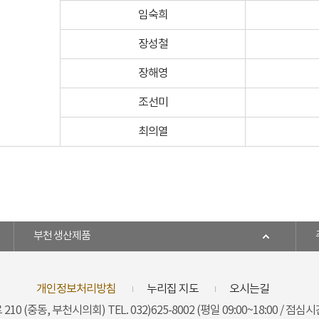
임숙희
장성철
장해영
조선미
최의열
부천 생산제품
개인정보처리방침
누리집 지도
오시는길
 210 (중동, 부천시의회)
TEL. 032)625-8002 (평일 09:00~18:00 / 점심시간 