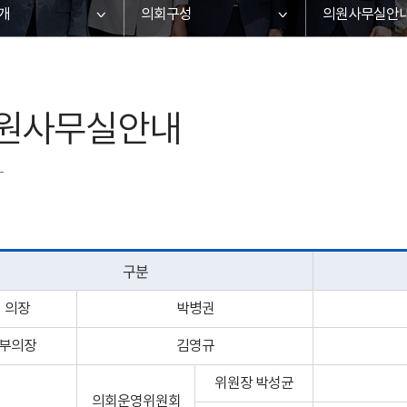
개
의회구성
의원사무실안
원사무실안내
구분
의장
박병권
부의장
김영규
위원장 박성균
의회운영위원회