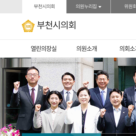
본문바로가기
부천시의회
의원누리집
위원
부천시의회
열린의장실
의원소개
의회소