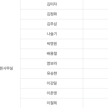
김미자
김정화
김주삼
나슬기
박영원
배용철
염보라
원사무실
유승현
이강일
이준영
이철희