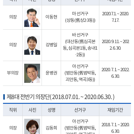
마 선거구
2020.7.1. ~ 2020.
의장
이동현
(상동(舊상2·3동))
7.17.
바 선거구
(대산동(舊심곡본
2020. 9. 11. ~ 202
의장
강병일
동, 심곡본1동, 송내1
2. 6. 30.
·2동))
아 선거구
2020. 7. 1. ~ 2022.
부의장
윤병권
(범안동(舊범박동,
6. 30.
괴안동, 역곡3동))
제8대 전반기 의장단( 2018.07.01. ~ 2020.06.30. )
직위
사진
성명
선거구
재임기간
아 선거구
2018. 7. 1. ~ 2020.
의장
김동희
(범안동(舊범박동,
6. 30.