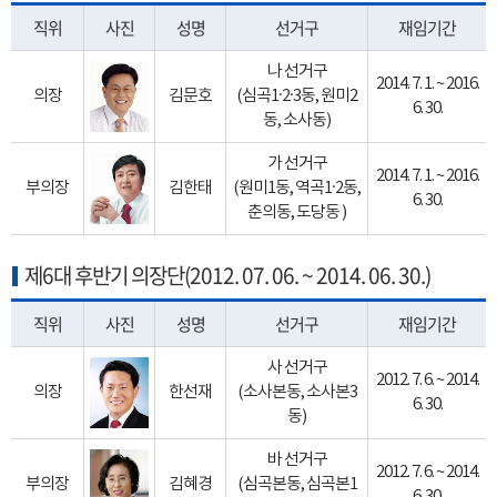
직위
사진
성명
선거구
재임기간
나 선거구
2014. 7. 1. ~ 2016.
의장
김문호
(심곡1·2·3동, 원미2
6. 30.
동, 소사동)
가 선거구
2014. 7. 1. ~ 2016.
부의장
김한태
(원미1동, 역곡1·2동,
6. 30.
춘의동, 도당동 )
제6대 후반기 의장단(2012. 07. 06. ~ 2014. 06. 30.)
직위
사진
성명
선거구
재임기간
사 선거구
2012. 7. 6. ~ 2014.
의장
한선재
(소사본동, 소사본3
6. 30.
동)
바 선거구
2012. 7. 6. ~ 2014.
부의장
김혜경
(심곡본동, 심곡본1
6. 30.