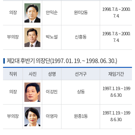
1998. 7. 8. ~ 2000.
의장
안익순
원미2동
7. 4.
1998. 7. 8. ~ 2000.
부의장
박노설
신흥동
7. 4.
제2대 후반기 의장단(1997. 01. 19. ~ 1998. 06. 30.)
직위
사진
성명
선거구
재임기간
1997. 1. 19. ~ 199
의장
이강진
상동
8. 6. 30.
1997. 1. 19. ~ 199
부의장
이영자
원종1동
8. 6. 30.