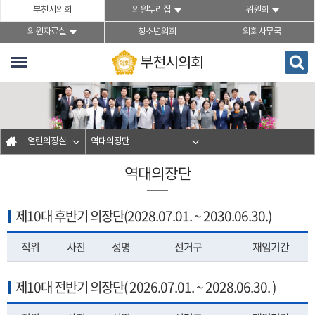
본문바로가기
부천시의회
의원누리집
위원회
의원자료실
청소년의회
의회사무국
부천시의회
열린의장실
역대의장단
역대의장단
제10대 후반기 의장단(2028.07.01. ~ 2030.06.30.)
직위
사진
성명
선거구
재임기간
제10대 전반기 의장단( 2026.07.01. ~ 2028.06.30. )