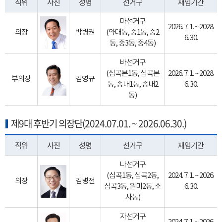
직위
사진
성명
선거구
재임기간
마선거구
2026. 7. 1. ~ 2028.
의장
박병권
(약대동, 중1동, 중2
6. 30.
동, 중3동, 중4동)
바선거구
(심곡본1동, 심곡본
2026. 7. 1. ~ 2028.
부의장
김영규
동, 송내1동, 송내2
6. 30.
동)
제9대 후반기 의장단(2024.07.01. ~ 2026.06.30.)
직위
사진
성명
선거구
재임기간
나선거구
(심곡1동, 심곡2동,
2024. 7. 1. ~ 2026.
의장
김병전
심곡3동, 원미2동, 소
6. 30.
사동)
자선거구