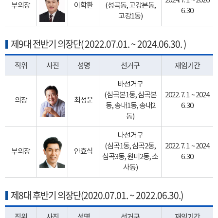
2024. 7. 1. ~ 2026.
부의장
이학환
(성곡동, 고강본동,
6. 30.
고강1동)
제9대 전반기 의장단( 2022.07.01. ~ 2024.06.30. )
직위
사진
성명
선거구
재임기간
바선거구
(심곡본1동, 심곡본
2022. 7. 1. ~ 2024.
의장
최성운
동, 송내1동, 송내2
6. 30.
동)
나선거구
(심곡1동, 심곡2동,
2022. 7. 1. ~ 2024.
부의장
안효식
심곡3동, 원미2동, 소
6. 30.
사동)
제8대 후반기 의장단(2020.07.01. ~ 2022.06.30.)
직위
사진
성명
선거구
재임기간