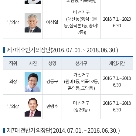
괴안동, 역곡3동))
바 선거구
(대산동(舊심곡본
2018. 7. 1. ~ 2020.
부의장
이상열
동, 심곡본1동, 송내1
6. 30.
·2동))
제7대 후반기 의장단(2016. 07. 01. ~ 2018. 06. 30.)
직위
사진
성명
선거구
재임기간
가 선거구
2016. 7. 1. ~ 2018.
의장
강동구
(원미1동, 역곡1·2동,
6. 30.
춘의동, 도당동 )
마 선거구
2016. 7. 1. ~ 2018.
부의장
민맹호
(상2·3동 )
6. 30.
제7대 전반기 의장단( 2014. 07. 01. ~ 2016. 06. 30. )