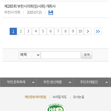
제285회 부천시의회(임시회) 개회사
부천시의회
2025.07.15.
1
2
3
4
5
6
7
8
9
10
부천 문화축제
부천 생산제품
주민조례발안
개인정보처리방침
누리집 지도
오시는길