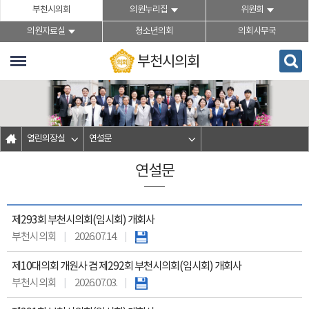
본문바로가기
부천시의회
의원누리집
위원회
의원자료실
청소년의회
의회사무국
부천시의회
열린의장실
연설문
연설문
제293회 부천시의회(임시회) 개회사
부천시의회
2026.07.14.
제10대의회 개원사 겸 제292회 부천시의회(임시회) 개회사
부천시의회
2026.07.03.