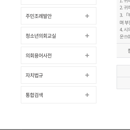
1. 
2. 
「
주민조례발안
3.
며 부
4. 
청소년의회교실
운☏0
의회용어사전
자치법규
통합검색