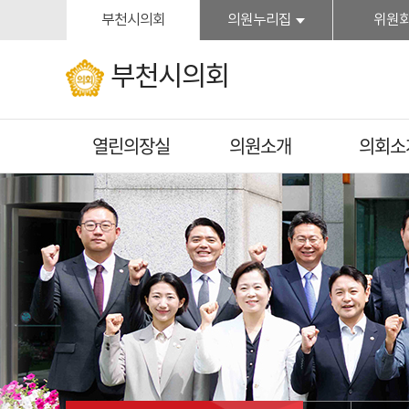
본문바로가기
부천시의회
의원누리집
위원
부천시의회
열린의장실
의원소개
의회소