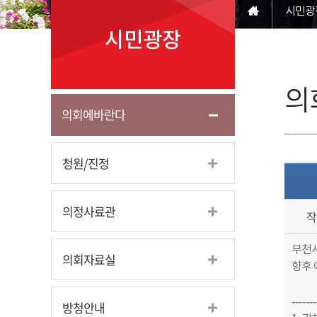
시민광
시민광장
의
의회에바란다
청원/진정
의정사료관
작
부천시
의회자료실
향후 
------
방청안내